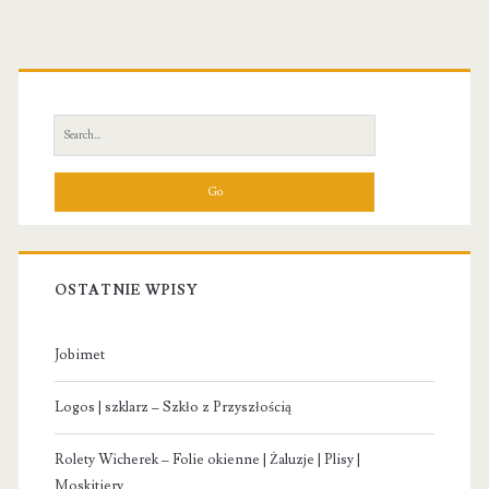
Primary
Sidebar
Search
for:
OSTATNIE WPISY
Jobimet
Logos | szklarz – Szkło z Przyszłością
Rolety Wicherek – Folie okienne | Żaluzje | Plisy |
Moskitiery