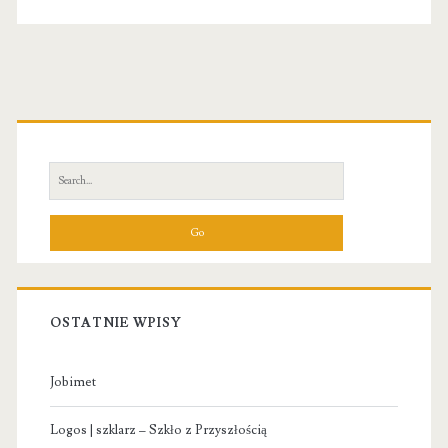
Primary
Sidebar
Search
for:
OSTATNIE WPISY
Jobimet
Logos | szklarz – Szkło z Przyszłością