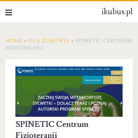
ikubus.pl
HOME
>
DLA ZDROWIA
>
SPINETIC CENTRUM
FIZJOTERAPII
SPINETIC Centrum
Fizjoterapii