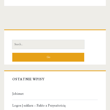
Primary
Sidebar
Search
for:
OSTATNIE WPISY
Jobimet
Logos | szklarz – Szkło z Przyszłością