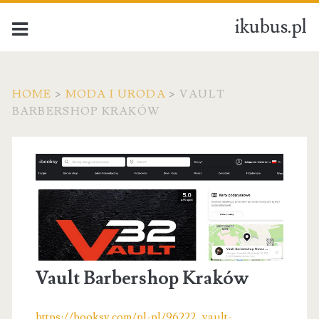
ikubus.pl
HOME
>
MODA I URODA
>
VAULT
BARBERSHOP KRAKÓW
Vault Barbershop Kraków
https://booksy.com/pl-pl/96222_vault-