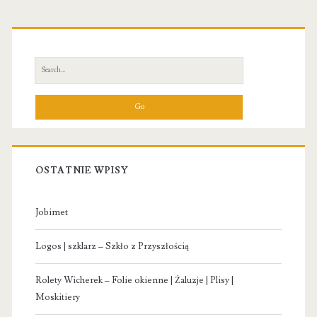
Primary
Sidebar
Search
for:
OSTATNIE WPISY
Jobimet
Logos | szklarz – Szkło z Przyszłością
Rolety Wicherek – Folie okienne | Żaluzje | Plisy |
Moskitiery