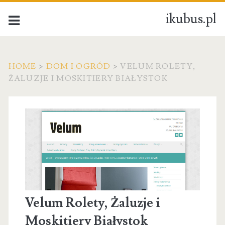
ikubus.pl
HOME
>
DOM I OGRÓD
>
VELUM ROLETY,
ŻALUZJE I MOSKITIERY BIAŁYSTOK
Velum Rolety, Żaluzje i
Moskitiery Białystok