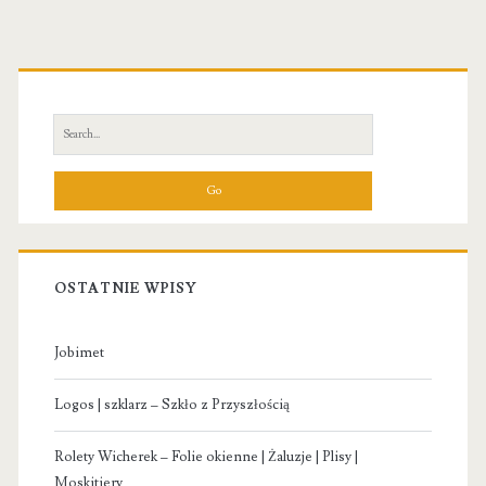
Primary
Sidebar
Search
for:
OSTATNIE WPISY
Jobimet
Logos | szklarz – Szkło z Przyszłością
Rolety Wicherek – Folie okienne | Żaluzje | Plisy |
Moskitiery