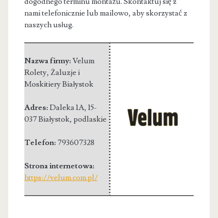
dogodnego terminu montażu. Skontaktuj się z
nami telefonicznie lub mailowo, aby skorzystać z
naszych usług.
Nazwa firmy:
Velum
Rolety, Żaluzje i
Moskitiery Białystok
Adres:
Daleka 1A
,
15-
037 Białystok
,
podlaskie
Telefon:
793607328
Strona internetowa:
https://velum.com.pl/