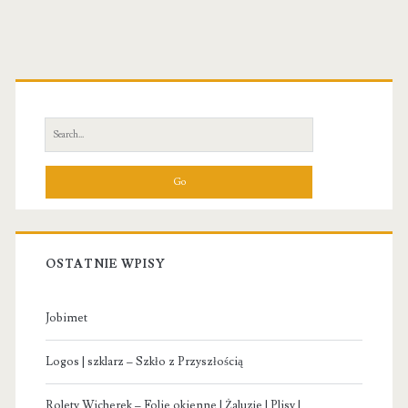
Primary
Sidebar
Search
for:
OSTATNIE WPISY
Jobimet
Logos | szklarz – Szkło z Przyszłością
Rolety Wicherek – Folie okienne | Żaluzje | Plisy |