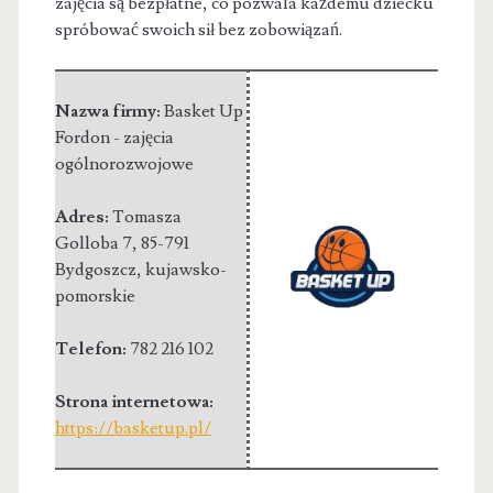
zajęcia są bezpłatne, co pozwala każdemu dziecku
spróbować swoich sił bez zobowiązań.
Nazwa firmy:
Basket Up
Fordon - zajęcia
ogólnorozwojowe
Adres:
Tomasza
Golloba 7
,
85-791
Bydgoszcz
,
kujawsko-
pomorskie
Telefon:
782 216 102
Strona internetowa:
https://basketup.pl/