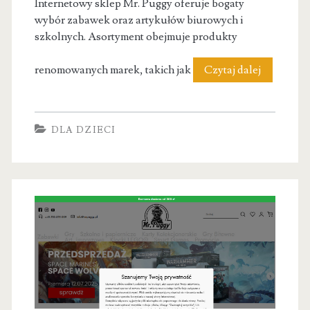
Internetowy sklep Mr. Puggy oferuje bogaty
wybór zabawek oraz artykułów biurowych i
szkolnych. Asortyment obejmuje produkty
Mr.
renomowanych marek, takich jak
Czytaj dalej
Puggy
|
DLA DZIECI
Sklep
z
zabawkam
i
artykułam
papiernic
|