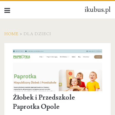
ikubus.pl
HOME
>
DLA DZIECI
Kategoria:
Dla
dzieci
Żłobek i Przedszkole
Paprotka Opole