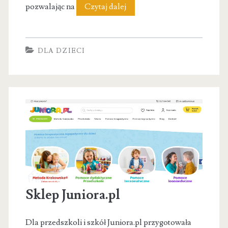
Bahome
pozwalając na
Czytaj dalej
–
sklep
DLA DZIECI
internetowy
z
meblami
dla
dzieci
Sklep Juniora.pl
Dla przedszkoli i szkół Juniora.pl przygotowała