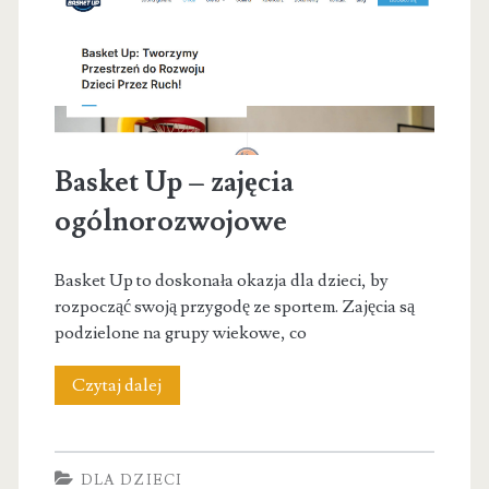
i
artykułami
papierniczymi
|
Kraków
Basket Up – zajęcia
ogólnorozwojowe
Basket Up to doskonała okazja dla dzieci, by
rozpocząć swoją przygodę ze sportem. Zajęcia są
podzielone na grupy wiekowe, co
Basket
Czytaj dalej
Up
–
DLA DZIECI