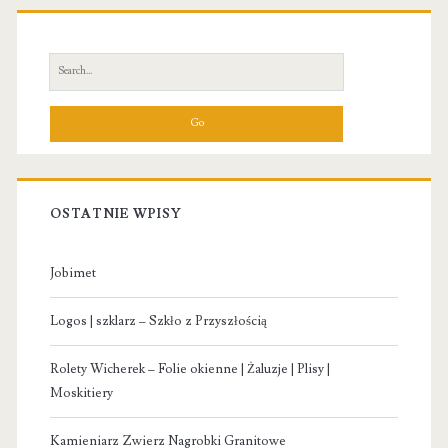
Primary
Sidebar
Search
for:
OSTATNIE WPISY
Jobimet
Logos | szklarz – Szkło z Przyszłością
Rolety Wicherek – Folie okienne | Żaluzje | Plisy |
Moskitiery
Kamieniarz Zwierz Nagrobki Granitowe