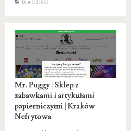
DLA DZIECI
–
Kursy
Angielskiego
dla
dzieci
i
młodzieży
Mr. Puggy | Sklep z
zabawkami i artykułami
papierniczymi | Kraków
Nefrytowa