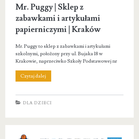
Kraków
Mr. Puggy | Sklep z
Nefrytow
zabawkami i artykułami
papierniczymi | Kraków
Mr. Puggy to sklep z zabawkami i artykułami
szkolnymi, położony przy ul. Bujaka 18 w
Krakowie, naprzeciwko Szkoły Podstawowej nr
Mr.
Czytaj dalej
Puggy
|
DLA DZIECI
Sklep
z
zabawkami