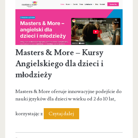
Masters & More – Kursy
Angielskiego dla dzieci i
młodzieży
Masters & More oferuje innowacyjne podejście do
nauki języków dla dzieci w wieku od 2 do 10 lat,
Masters
korzystając z
Czytaj dalej
&
More