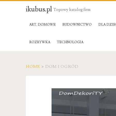
ikubus.pl
Topowy katalog firm
ART. DOMOWE
BUDOWNICTWO
DLA DZIE
ROZRYWKA
TECHNOLOGIA
HOME
>
DOM I OGRÓD
Kategoria:
Dom
i