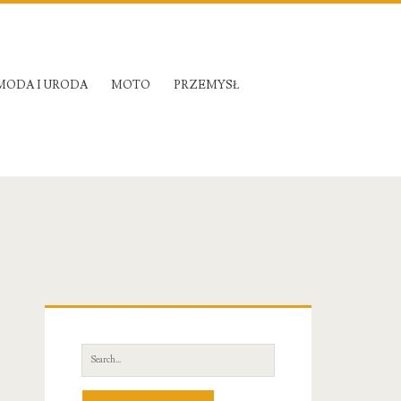
MODA I URODA
MOTO
PRZEMYSŁ
Primary
Sidebar
Search
for: