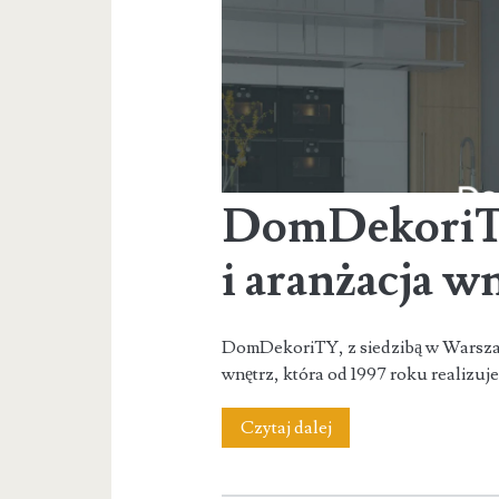
ogród
DomDekoriTY
i aranżacja w
DomDekoriTY, z siedzibą w Warszawi
wnętrz, która od 1997 roku realizuj
DomDekoriTY
Czytaj dalej
–