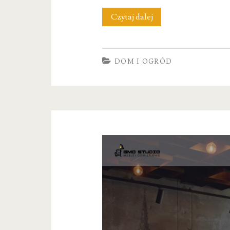
Sklep
Czytaj dalej
internetowy
Podlogi24.net
DOM I OGRÓD