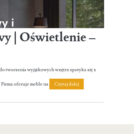
y | Oświetlenie –
 do tworzenia wyjątkowych wnętrz spotyka się z
Sklep
 Firma oferuje meble na
Czytaj dalej
Meblowy
|
Oświetlenie
–