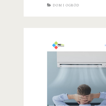
Projektowanie
DOM I OGRÓD
i
aranżacja
wnętrz