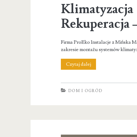
Klimatyzacja 
Rekuperacja –
Firma ProEko Instalacje z Mińska 
zakresie montażu systemów klimatyz
Klimatyzacja
Czytaj dalej
|
Pompy
DOM I OGRÓD
ciepła
|
Rekuperacja
–