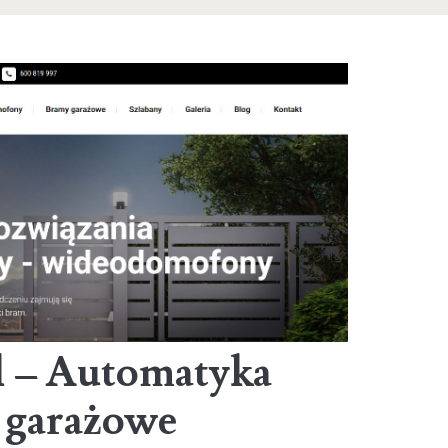
GMO
Studio
l – Automatyka
 garażowe