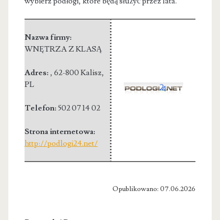
wybierz podłogi, które będą służyć przez lata.
Nazwa firmy:
WNĘTRZA Z KLASĄ
Adres:
,
62-800 Kalisz
,
PL
Telefon:
502 07 14 02
Strona internetowa:
http://podlogi24.net/
Opublikowano: 07.06.2026