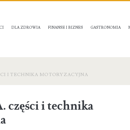
CI
DLA ZDROWIA
FINANSE I BIZNES
GASTRONOMIA
ĘŚCI I TECHNIKA MOTORYZACYJNA
. części i technika
na