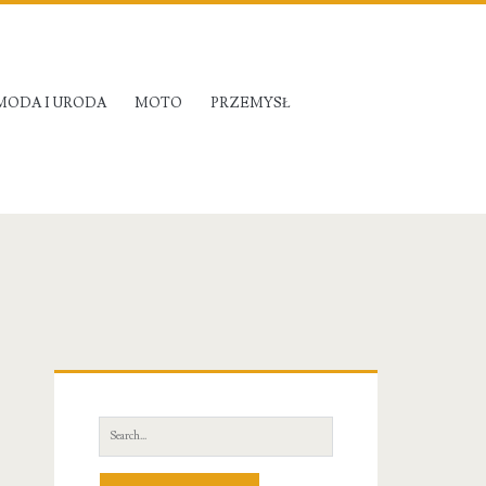
MODA I URODA
MOTO
PRZEMYSŁ
Primary
Sidebar
Search
for: