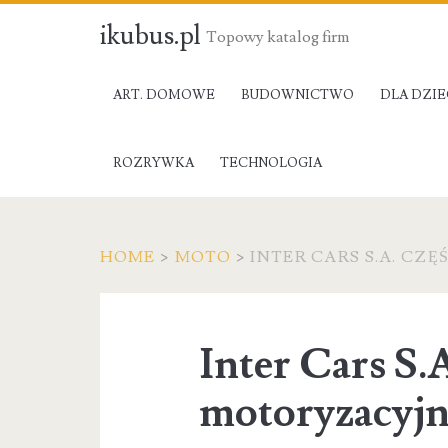
ikubus.pl
Topowy katalog firm
ART. DOMOWE
BUDOWNICTWO
DLA DZIE
ROZRYWKA
TECHNOLOGIA
HOME
>
MOTO
>
INTER CARS S.A. CZ
Inter Cars S.A
motoryzacyj