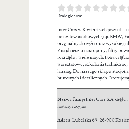
Brak głosów.
Inter Cars w Kozienicach przy ul. Lu
pojazdów osobowych (np. BMW, For
oryginalnych części oraz wysokiej 
Znajdziesz u nas: opony, filtry pow
rozrządu i wiele innych. Poza częś
warsztatowe, szkolenia techniczne,
leasing. Do naszego sklepu stacjon
hurtowych i detalicznych. Oferujem
Nazwa firmy:
Inter Cars S.A. części 
motoryzacyjna
Adres:
Lubelska 69
,
26-900 Kozien