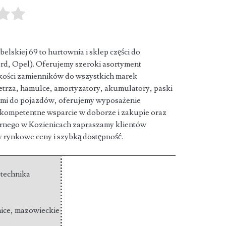
belskiej 69 to hurtownia i sklep części do
d, Opel).
Oferujemy szeroki asortyment
jakości zamienników do wszystkich marek
ietrza, hamulce, amortyzatory, akumulatory, paski
ciami do pojazdów, oferujemy wyposażenie
 kompetentne wsparcie w doborze i zakupie oraz
arnego w Kozienicach zapraszamy klientów
y rynkowe ceny i szybką dostępność.
i technika
ice
,
mazowieckie