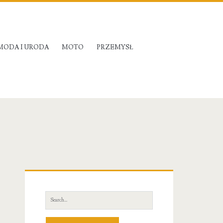
MODA I URODA
MOTO
PRZEMYSŁ
Primary
Sidebar
Search
for: