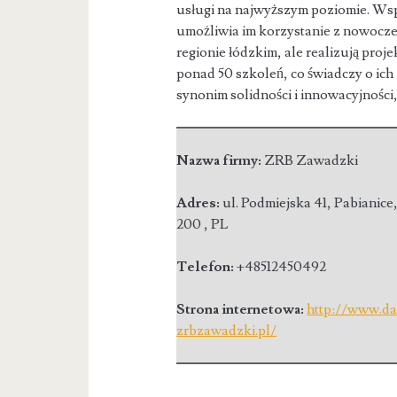
usługi na najwyższym poziomie. Ws
umożliwia im korzystanie z nowocz
regionie łódzkim, ale realizują proje
ponad 50 szkoleń, co świadczy o i
synonim solidności i innowacyjności
Nazwa firmy:
ZRB Zawadzki
Adres:
ul. Podmiejska 41
,
Pabianice,
200
,
PL
Telefon:
+48512450492
Strona internetowa:
http://www.da
zrbzawadzki.pl/