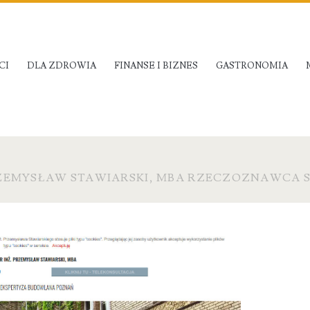
CI
DLA ZDROWIA
FINANSE I BIZNES
GASTRONOMIA
PRZEMYSŁAW STAWIARSKI, MBA RZECZOZNAWCA