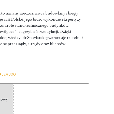
A to uznany rzeczoznawca budowlany i biegły
e całą Polskę. Jego biuro wykonuje
ekspertyzy
 kontrole stanu technicznego budynków.
awilgoceń, zagrzybień i wentylacji. Dzięki
kiej wiedzy, dr Stawiarski gwarantuje rzetelne i
ione przez sądy, urzędy oraz klientów
3 324 300
dowy