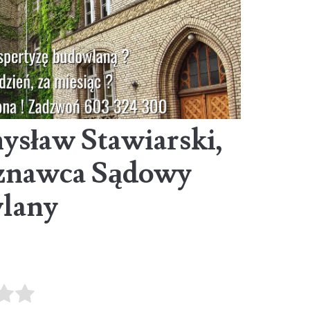
ysław Stawiarski,
znawca Sądowy
wlany