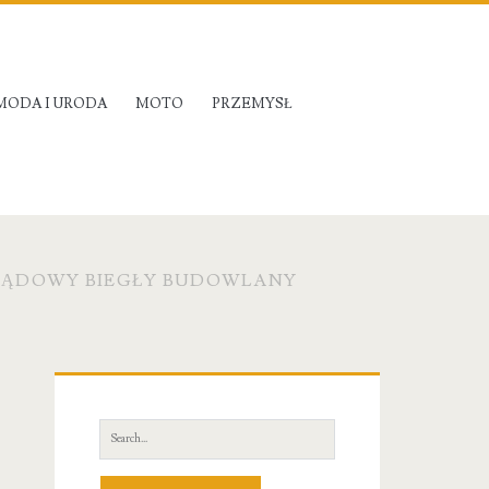
MODA I URODA
MOTO
PRZEMYSŁ
 SĄDOWY BIEGŁY BUDOWLANY
Primary
Sidebar
Search
for: