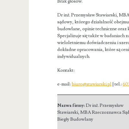
Brak głosów.
Dr inż. Przemysław Stawiarski, MB
sądowy, którego działalność obejmuj
budowlane, opinie techniczne oraz
Specjalizuje się także w badaniach z
wieloletniemu doświadczeniu i szero
dokładne opracowania, które są cen
indywidualnych.
Kontakt:
e-mail:
biuro@stawiarski.pl
| tel.:
60
Nazwa firmy:
Dr inż. Przemysław
Stawiarski, MBA Rzeczoznawca Są
Biegły Budowlany