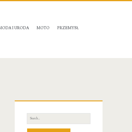
MODA I URODA
MOTO
PRZEMYSŁ
Primary
Sidebar
Search
for: