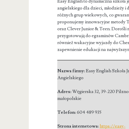
Easy English to dynamiczna szkoła 
angielskiego dla dzieci, młodzieży i
różnych grup wiekowych, co gwaran
proponujemy innowacyjne metody Ted
oraz Clever Junior & Teen. Dorośli
przygotowują do egzaminów Cambrid
również wakacyjne wyjazdy do Cheste
zapewnienie edukacji na najwyższym 
Nazwa firmy:
Easy English Szkoła 
Angielskiego
Adres:
Węgierska 32
,
39-220 Pilzno
małopolskie
Telefon:
604 489 935
Strona internetowa:
https://easy-