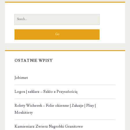
Primary
Sidebar
Search
for:
OSTATNIE WPISY
Jobimet
Logos | szklarz – Szkło z Przyszłością
Rolety Wicherek – Folie okienne | Żaluzje | Plisy |
Moskitiery
Kamieniarz Zwierz Nagrobki Granitowe