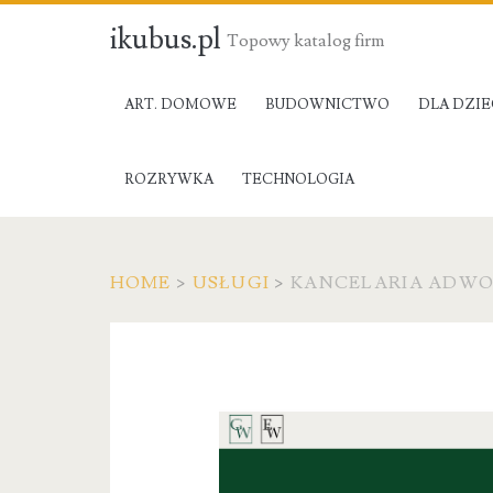
ikubus.pl
Topowy katalog firm
ART. DOMOWE
BUDOWNICTWO
DLA DZIE
ROZRYWKA
TECHNOLOGIA
HOME
>
USŁUGI
>
KANCELARIA ADWO