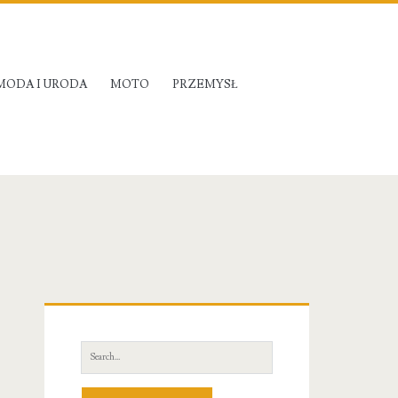
MODA I URODA
MOTO
PRZEMYSŁ
Primary
Sidebar
Search
for: