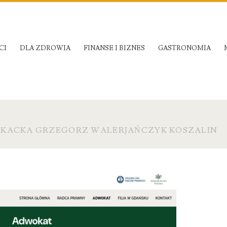
CI
DLA ZDROWIA
FINANSE I BIZNES
GASTRONOMIA
KACKA GRZEGORZ WALERJAŃCZYK KOSZALIN