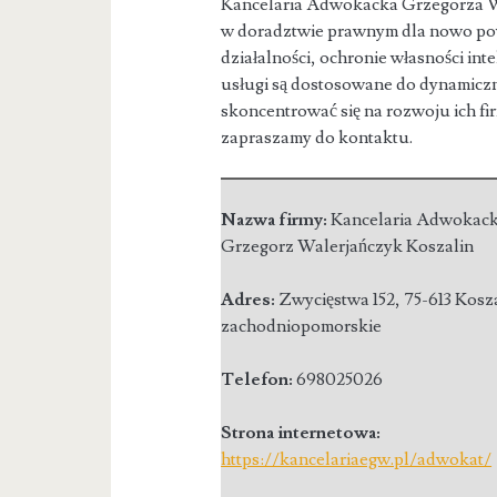
Kancelaria Adwokacka Grzegorza Wal
w doradztwie prawnym dla nowo pow
działalności, ochronie własności in
usługi są dostosowane do dynamicz
skoncentrować się na rozwoju ich fi
zapraszamy do kontaktu.
Nazwa firmy:
Kancelaria Adwokac
Grzegorz Walerjańczyk Koszalin
Adres:
Zwycięstwa 152
,
75-613 Kosz
zachodniopomorskie
Telefon:
698025026
Strona internetowa:
https://kancelariaegw.pl/adwokat/