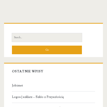
Primary
Sidebar
Search
for:
OSTATNIE WPISY
Jobimet
Logos | szklarz – Szkło z Przyszłością