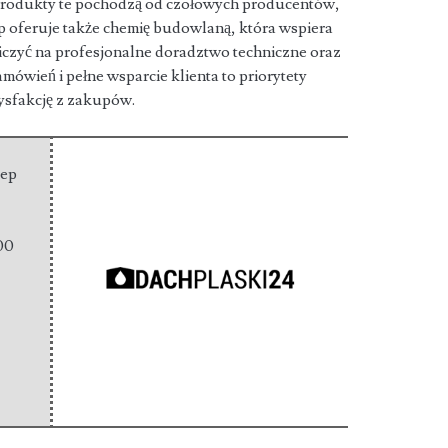
 Produkty te pochodzą od czołowych producentów,
p oferuje także chemię budowlaną, która wspiera
liczyć na profesjonalne doradztwo techniczne oraz
amówień i pełne wsparcie klienta to priorytety
ysfakcję z zakupów.
lep
00