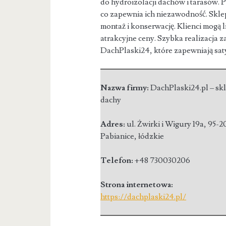
do hydroizolacji dachów i tarasów.
co zapewnia ich niezawodność. Skle
montaż i konserwację. Klienci mogą 
atrakcyjne ceny. Szybka realizacja z
DachPlaski24, które zapewniają sat
Nazwa firmy:
DachPlaski24.pl – sk
dachy
Adres:
ul. Żwirki i Wigury 19a
,
95-2
Pabianice
,
łódzkie
Telefon:
+48 730030206
Strona internetowa:
https://dachplaski24.pl/