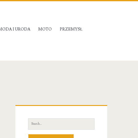
MODA I URODA
MOTO
PRZEMYSŁ
Primary
Sidebar
Search
for: