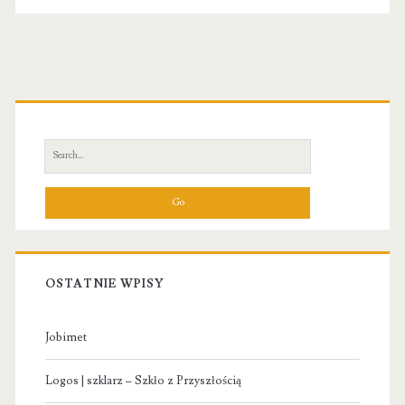
Primary
Sidebar
Search
for:
OSTATNIE WPISY
Jobimet
Logos | szklarz – Szkło z Przyszłością