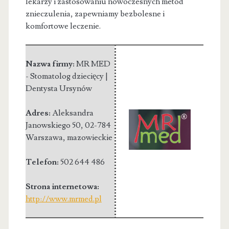
lekarzy i zastosowaniu nowoczesnych metod
znieczulenia, zapewniamy bezbolesne i
komfortowe leczenie.
Nazwa firmy:
MR MED
- Stomatolog dziecięcy |
Dentysta Ursynów
Adres:
Aleksandra
Janowskiego 50
,
02-784
Warszawa
,
mazowieckie
Telefon:
502 644 486
Strona internetowa:
http://www.mrmed.pl