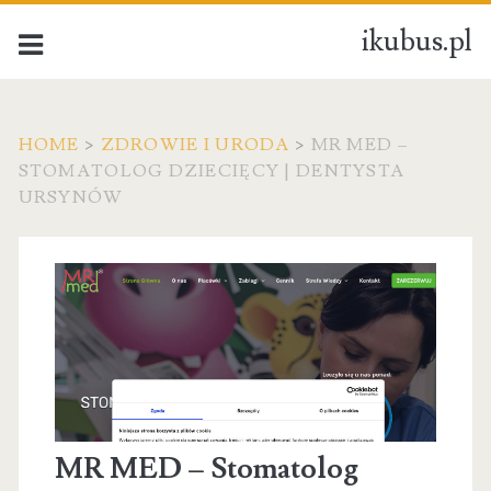
ikubus.pl
HOME
>
ZDROWIE I URODA
>
MR MED –
STOMATOLOG DZIECIĘCY | DENTYSTA
URSYNÓW
MR MED – Stomatolog