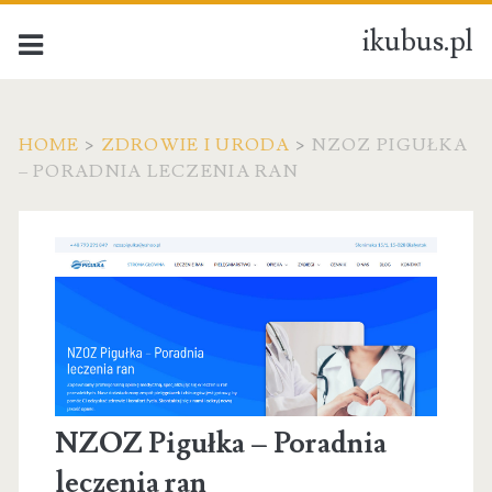
ikubus.pl
HOME
>
ZDROWIE I URODA
>
NZOZ PIGUŁKA
– PORADNIA LECZENIA RAN
NZOZ Pigułka – Poradnia
leczenia ran