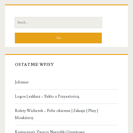
Primary
Sidebar
Search
for:
OSTATNIE WPISY
Jobimet
Logos | szklarz – Szkło z Przyszłością
Rolety Wicherek – Folie okienne | Żaluzje | Plisy |
Moskitiery
Kamieniarz Zwierz Nagrobki Granitowe