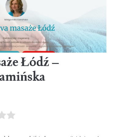
aże Łódź –
Kamińska