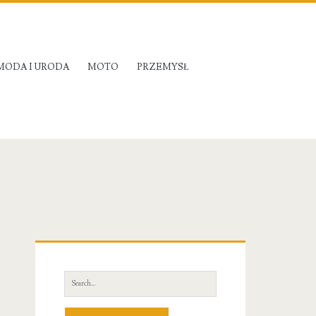
MODA I URODA
MOTO
PRZEMYSŁ
Primary
Sidebar
Search
for: