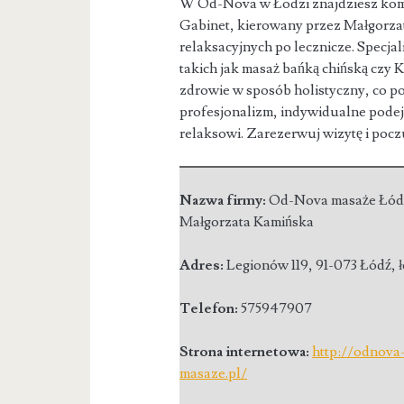
W Od-Nova w Łodzi znajdziesz kompl
Gabinet, kierowany przez Małgorza
relaksacyjnych po lecznicze. Specjal
takich jak masaż bańką chińską czy
zdrowie w sposób holistyczny, co po
profesjonalizm, indywidualne podejś
relaksowi. Zarezerwuj wizytę i poczu
Nazwa firmy:
Od-Nova masaże Łód
Małgorzata Kamińska
Adres:
Legionów 119
,
91-073 Łódź
,
Telefon:
575947907
Strona internetowa:
http://odnova
masaze.pl/