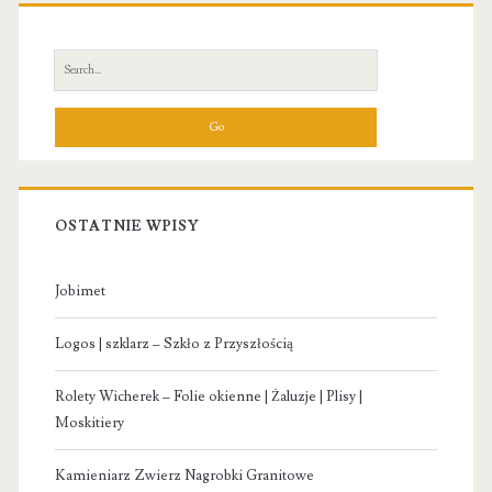
Primary
Sidebar
Search
for:
OSTATNIE WPISY
Jobimet
Logos | szklarz – Szkło z Przyszłością
Rolety Wicherek – Folie okienne | Żaluzje | Plisy |
Moskitiery
Kamieniarz Zwierz Nagrobki Granitowe