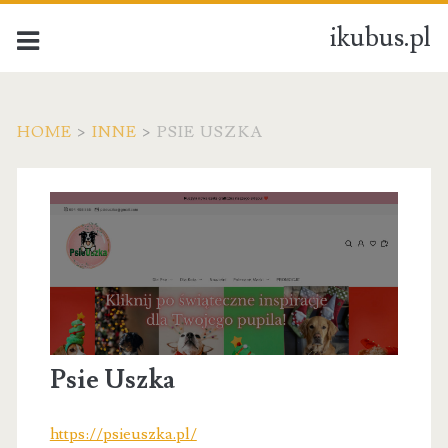
ikubus.pl
HOME
>
INNE
>
PSIE USZKA
Psie Uszka
https://psieuszka.pl/