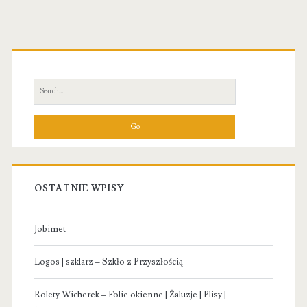
Primary
Sidebar
Search
for:
OSTATNIE WPISY
Jobimet
Logos | szklarz – Szkło z Przyszłością
Rolety Wicherek – Folie okienne | Żaluzje | Plisy |