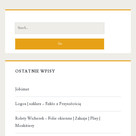
Primary
Sidebar
Search
for:
OSTATNIE WPISY
Jobimet
Logos | szklarz – Szkło z Przyszłością
Rolety Wicherek – Folie okienne | Żaluzje | Plisy |
Moskitiery