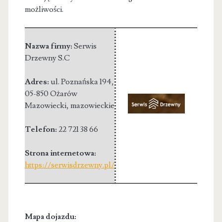
możliwości.
Nazwa firmy:
Serwis
Drzewny S.C
Adres:
ul. Poznańska 194
,
05-850 Ożarów
Mazowiecki
,
mazowieckie
Telefon:
22 721 38 66
Strona internetowa:
https://serwisdrzewny.pl/
Mapa dojazdu: