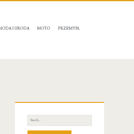
MODA I URODA
MOTO
PRZEMYSŁ
Primary
Sidebar
Search
for: