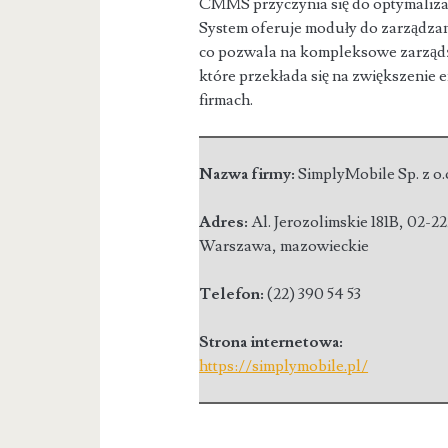
CMMS przyczynia się do optymalizac
System oferuje moduły do zarządzan
co pozwala na kompleksowe zarządz
które przekłada się na zwiększenie 
firmach.
Nazwa firmy:
SimplyMobile Sp. z o.
Adres:
Al. Jerozolimskie 181B
,
02-22
Warszawa
,
mazowieckie
Telefon:
(22) 390 54 53
Strona internetowa:
https://simplymobile.pl/