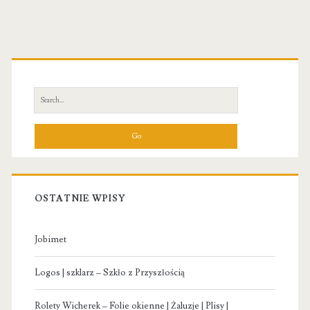
Primary
Sidebar
Search
for:
OSTATNIE WPISY
Jobimet
Logos | szklarz – Szkło z Przyszłością
Rolety Wicherek – Folie okienne | Żaluzje | Plisy |