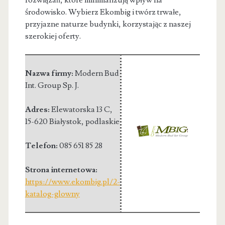
środowisko. Wybierz Ekombig i twórz trwałe,
przyjazne naturze budynki, korzystając z naszej
szerokiej oferty.
Nazwa firmy:
Modern Bud
Int. Group Sp. J.
Adres:
Elewatorska 13 C
,
15-620 Białystok
,
podlaskie
Telefon:
085 651 85 28
Strona internetowa:
https://www.ekombig.pl/2-
katalog-glowny