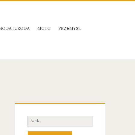
MODA I URODA
MOTO
PRZEMYSŁ
Primary
Sidebar
Search
for: