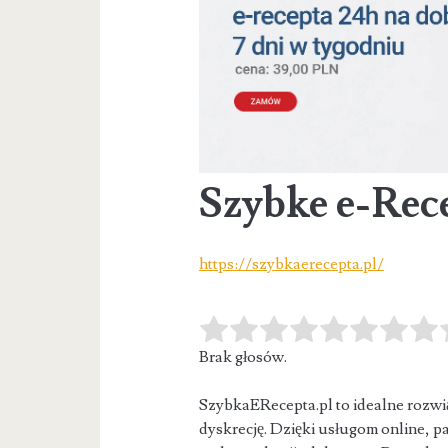
Szybke e-Rec
https://szybkaerecepta.pl/
Brak głosów.
SzybkaERecepta.pl to idealne rozwią
dyskrecję. Dzięki usługom online, p