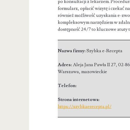
po konsultacji z lekarzem. Procedura
formularz, opłacić wizytę i czekać 
również możliwość uzyskania e-zwoln
kompleksowym narzędziem w zdalnej
dostępność 24/7 to kluczowe atuty te
Nazwa firmy:
Szybka e-Recepta
Adres:
Aleja Jana Pawła II 27
,
02-8
Warszawa
,
mazowieckie
Telefon:
Strona internetowa:
https://szybkaerecepta.pl/